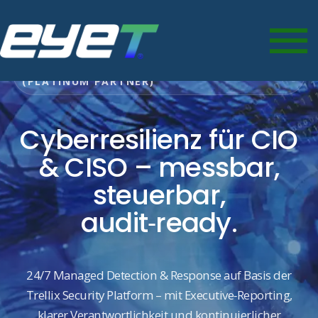
TRELLIX MDR • DELIVERED BY EYET
(PLATINUM PARTNER)
Cyberresilienz für CIO
& CISO – messbar,
steuerbar,
audit‑ready.
24/7 Managed Detection & Response auf Basis der
Trellix Security Platform – mit Executive‑Reporting,
klarer Verantwortlichkeit und kontinuierlicher