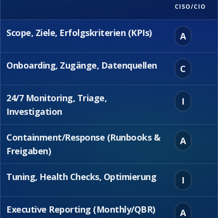
CISO/CIO
Scope, Ziele, Erfolgskriterien (KPIs)
A
Onboarding, Zugänge, Datenquellen
C
24/7 Monitoring, Triage,
I
Investigation
Containment/Response (Runbooks &
A
Freigaben)
Tuning, Health Checks, Optimierung
I
Executive Reporting (Monthly/QBR)
A